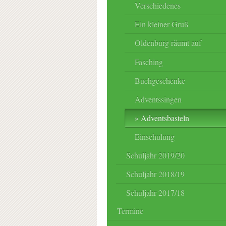
Verschiedenes
Ein kleiner Gruß
Oldenburg räumt auf
Fasching
Buchgeschenke
Adventssingen
Adventsbasteln
Einschulung
Schuljahr 2019/20
Schuljahr 2018/19
Schuljahr 2017/18
Termine