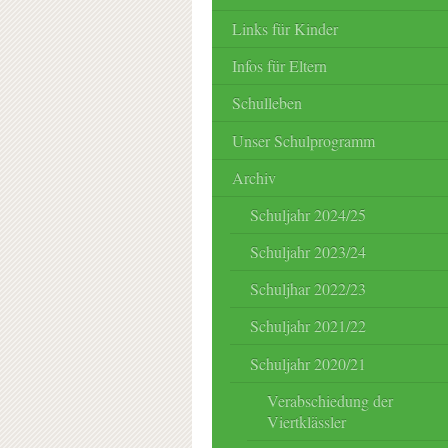
Links für Kinder
Infos für Eltern
Schulleben
Unser Schulprogramm
Archiv
Schuljahr 2024/25
Schuljahr 2023/24
Schuljhar 2022/23
Schuljahr 2021/22
Schuljahr 2020/21
Verabschiedung der
Viertklässler